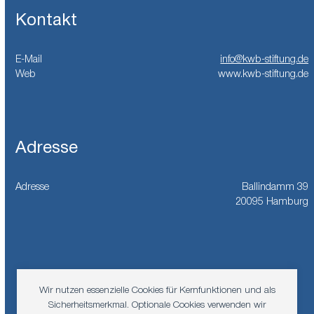
Kontakt
E-Mail
info@kwb-stiftung.de
Web
www.kwb-stiftung.de
Adresse
Adresse
Ballindamm 39
20095 Hamburg
Wir nutzen essenzielle Cookies für Kernfunktionen und als
Facebook
Instagram
LinkedIn
YouTub
Sicherheitsmerkmal. Optionale Cookies verwenden wir