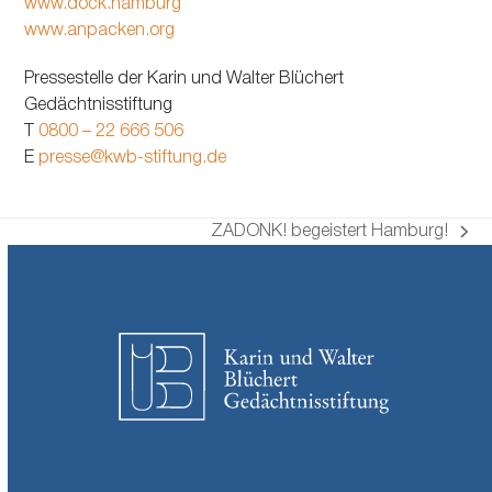
www.dock.hamburg
www.anpacken.org
Pressestelle der Karin und Walter Blüchert
Gedächtnisstiftung
T
0800 – 22 666 506
E
presse@kwb-stiftung.de
ZADONK! begeistert Hamburg!
Nächster
Beitrag: