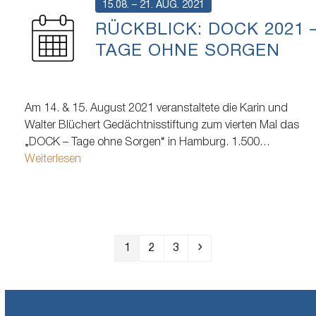
15.08. – 21. AUG. 2021
RÜCKBLICK: DOCK 2021 
TAGE OHNE SORGEN
Am 14. & 15. August 2021 veranstaltete die Karin und
Walter Blüchert Gedächtnisstiftung zum vierten Mal das
„DOCK – Tage ohne Sorgen“ in Hamburg. 1.500
Wohnungslose und bedürftige Menschen besuchten das
Weiterlesen
jährlich wiederkehrende Projekt. Bedürftigen Menschen un
Menschen in Not wurde hier über zwei Tage ein vielfältiges
Angebot bereitgestellt, welches…
Seite
Seite
Seite
Weiter
1
2
3