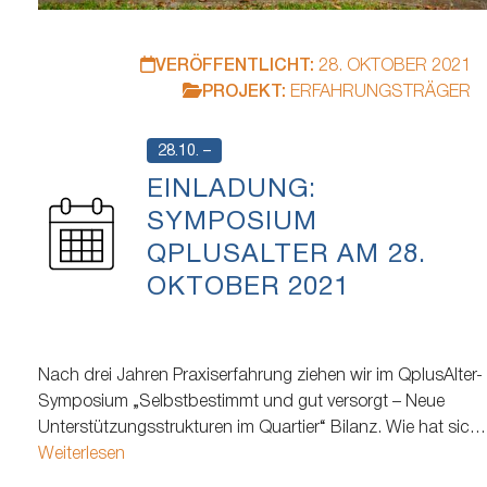
VERÖFFENTLICHT:
28. OKTOBER 2021
PROJEKT:
ERFAHRUNGSTRÄGER
28.10. –
EINLADUNG:
SYMPOSIUM
QPLUSALTER AM 28.
OKTOBER 2021
Nach drei Jahren Praxiserfahrung ziehen wir im QplusAlter-
Symposium „Selbstbestimmt und gut versorgt – Neue
Unterstützungsstrukturen im Quartier“ Bilanz. Wie hat sich
die Lebens- und Teilhabesituation der älteren Menschen
Weiterlesen
und pflegenden Angehörigen verändert? Welche