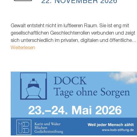
22. NOVEMBER 2026
Gewalt entsteht nicht im luftleeren Raum. Sie ist eng mit
gesellschaftlichen Geschlechterrollen verbunden und zeigt
sich unterschiedlich im privaten, digitalen und öffentlichen
Raum. Doch welche Rolle spielen gesellschaftliche
Weiterlesen
Erwartungen an Frauen, Männer und queere Menschen
dabei, wie Gewalt entsteht, wahrgenommen wird und
welche Unterstützung Betroffene erhalten. Nach
zweijähriger Pause kehrt…