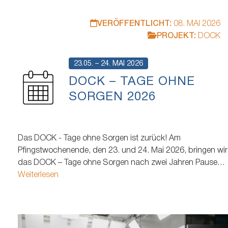
VERÖFFENTLICHT:
08. MAI 2026
PROJEKT:
DOCK
23.05. – 24. MAI 2026
DOCK – TAGE OHNE
SORGEN 2026
Das DOCK - Tage ohne Sorgen ist zurück! Am
Pfingstwochenende, den 23. und 24. Mai 2026, bringen wir
das DOCK – Tage ohne Sorgen nach zwei Jahren Pause
endlich zurück ans Cruise Center Baakenhöft in der
Weiterlesen
Hamburger HafenCity. Gleichzeitig wird es das letzte DOCK
an diesem Ort sein, bevor das…