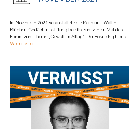
NOVEMBER 2021
Im November 2021 veranstaltete die Karin und Walter
Blüchert Gedächtnisstiftung bereits zum vierten Mal das
Forum zum Thema „Gewalt im Alltag“. Der Fokus lag hier au
dem Thema „Diskriminierung“ mit den
Weiterlesen
Themenschwerpunkten: Armut, Alter, Menschen mit
Behinderung, Diskriminierung aufgrund der körperlichen
Wahrnehmung, Diskriminierung von Frauen, LGBTQIA+,
religiöse und institutionelle Diskriminierung…