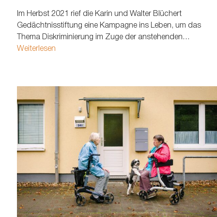
Im Herbst 2021 rief die Karin und Walter Blüchert
Gedächtnisstiftung eine Kampagne ins Leben, um das
Thema Diskriminierung im Zuge der anstehenden
Veranstaltung „Gewalt im Alltag“ in den Fokus zu rücken. In
Weiterlesen
ganz Hamburg wurden Vermisstenanzeigen von acht
verschiedenen Personen platziert. Über einen Link auf den
Flyern gelangten Interessierte auf…