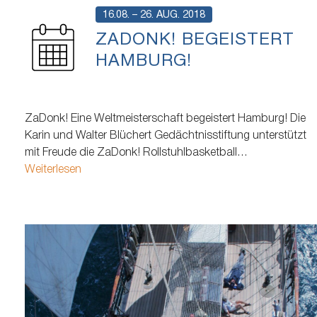
16.08. – 26. AUG. 2018
ZADONK! BEGEISTERT
HAMBURG!
ZaDonk! Eine Weltmeisterschaft begeistert Hamburg! Die
Karin und Walter Blüchert Gedächtnisstiftung unterstützt
mit Freude die ZaDonk! Rollstuhlbasketball
Weltmeisterschaft 2018. Hamburg, 24. August 2018 Diese
Weiterlesen
Woche findet die ZaDonk! Rollstuhlbasketball
Weltmeisterschaft 2018 im Wilhelmsburger Inselpark in
Hamburg statt. Vom Spielauftakt am Donnerstag, den
16.08. bis zum Endspiel am Sonntag, den 26.08.2018
empfängt…