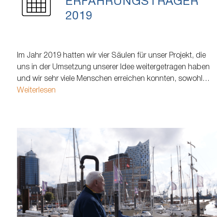
ERFAHRUNGSTRÄGER
2019
Im Jahr 2019 hatten wir vier Säulen für unser Projekt, die
uns in der Umsetzung unserer Idee weitergetragen haben
und wir sehr viele Menschen erreichen konnten, sowohl
zentral in der Europa Passage Hamburg, beim Filmfest
Weiterlesen
Hamburg, aber auch durch unsere Projektpartner direkt vor
Ort. Programmheft kwb-stiftung - projekt -
erfahrungstraeger…