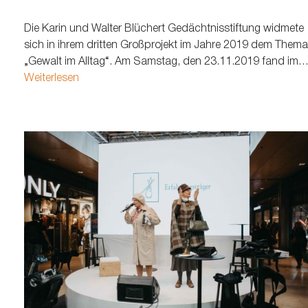
Die Karin und Walter Blüchert Gedächtnisstiftung widmete
sich in ihrem dritten Großprojekt im Jahre 2019 dem Thema
„Gewalt im Alltag“. Am Samstag, den 23.11.2019 fand im
Museum für Hamburgische Geschichte das erste offene
Weiterlesen
Informationsforum dieser Art kostenlos für die Bürgerinnen
und Bürger Hamburgs statt. An dem Samstag widmete
sich die…