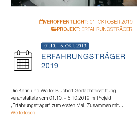
VERÖFFENTLICHT:
01. OKTOBER 2019
PROJEKT:
ERFAHRUNGSTRÄGER
01.10. – 5. OKT. 2019
ERFAHRUNGSTRÄGER
2019
Die Karin und Walter Blüchert Gedächtnisstiftung
veranstaltete vom 01.10. – 5.10.2019 ihr Projekt
„Erfahrungsträger“ zum ersten Mal. Zusammen mit
zahlreichen Partner:innen aus der Wirtschaft und dem
Weiterlesen
Sozialwesen sowie vielen Ehrenamtlichen widmete sich die
Stiftung in dieser Woche dem Thema Einsamkeit im Alter,
denn schätzungsweise 200.000 Menschen über 65 Jahren