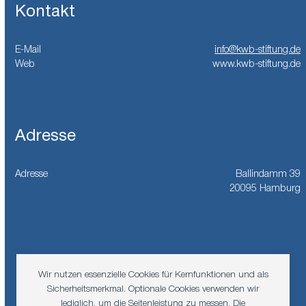
Kontakt
E-Mail
info@kwb-stiftung.de
Web
www.kwb-stiftung.de
Adresse
Adresse
Ballindamm 39
20095 Hamburg
Wir nutzen essenzielle Cookies für Kernfunktionen und als
Facebook
Instagram
LinkedIn
YouTub
Sicherheitsmerkmal. Optionale Cookies verwenden wir
lediglich, um die Seitenleistung zu messen. Die