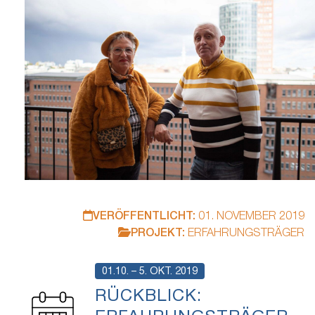
leben…
VERÖFFENTLICHT:
01. NOVEMBER 2019
PROJEKT:
ERFAHRUNGSTRÄGER
01.10. – 5. OKT. 2019
RÜCKBLICK: