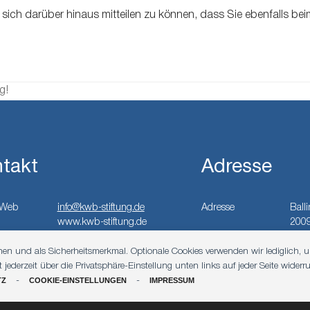
t sich darüber hinaus mitteilen zu können, dass Sie ebenfalls 
g!
takt
Adresse
Web
info@kwb-stiftung.de
Adresse
Ball
www.kwb-stiftung.de
200
onen und als Sicherheitsmerkmal. Optionale Cookies verwenden wir lediglich, 
ederzeit über die Privatsphäre-Einstellung unten links auf jeder Seite widerru
TZ
-
COOKIE-EINSTELLUNGEN
-
IMPRESSUM