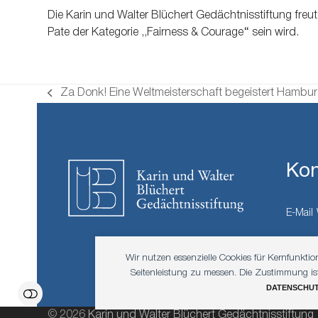
Die Karin und Walter Blüchert Gedächtnisstiftung freu
Pate der Kategorie ,,Fairness & Courage‘‘ sein wird.
Za Donk! Eine Weltmeisterschaft begeistert Hambur
vorheriger
Beitrag:
Kon
E-Mail
Wir nutzen essenzielle Cookies für Kernfunkti
Seitenleistung zu messen. Die Zustimmung ist j
DATENSCHU
© 2026
Karin und Walter Blüchert Gedächtnisstiftung