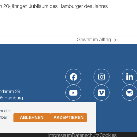
beim 20-jährigen Jubiläum des Hamburger des Jahres
Gewalt im Alltag
Nächster
Beitrag:
Facebook
Instagram
Li
indamm 39
YouTube
Vimeo
Sp
95 Hamburg
um die
ABLEHNEN
AKZEPTIEREN
fbar.
Impressum
Datenschutz
Cookies