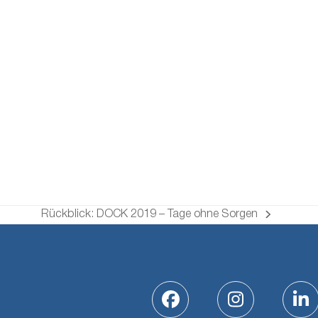
Rückblick: DOCK 2019 – Tage ohne Sorgen
Nächster
Beitrag:
Facebook
Instagram
Li