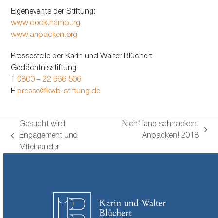
Eigenevents der Stiftung:
www.dock.hamburg
www.anpacken.org
Pressestelle der Karin und Walter Blüchert
Gedächtnisstiftung
T
0800 – 22 666 506
E
presse@kwb-stiftung.de
Gesucht wird
Nich‘ lang schnacken.
Nächster
Engagement und
Anpacken! 2018
vorheriger
Beitrag:
Miteinander
Beitrag: